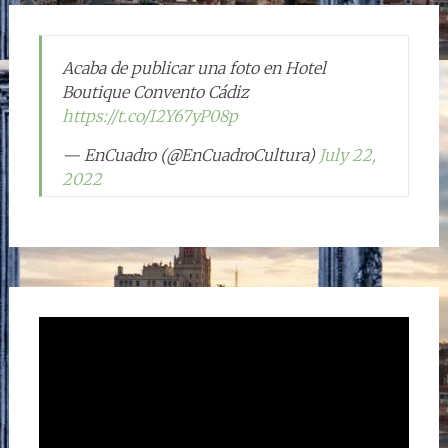
Acaba de publicar una foto en Hotel
Boutique Convento Cádiz
https://t.co/I2Y67yP08p
— EnCuadro (@EnCuadroCultura)
July 22,
2022